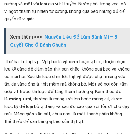
nướng và một vài loại gia vị bí truyền. Nước phải trong veo, có
vị ngọt thanh tự nhiên từ xương, không quá béo nhưng đủ để
quyến rũ vị giác.
Xem thêm >>>
Nguyên Liệu Để Làm Bánh Mì – Bí
Quyết Cho Ổ Bánh Chuẩn
Thứ hai là
thịt vịt
. Vịt phải là vịt xiêm hoặc vịt cỏ, được chọn
lựa kỹ càng để đảm bảo thịt săn chắc, không quá béo và không
có mùi hôi. Sau khi luộc chín tới, thịt vịt được chặt miếng vừa
ăn, da vàng óng ả, thịt mềm mà không bở. Một số nơi còn tẩm
ướp vịt trước khi luộc để tăng thêm hương vị. Kèm theo đó
là
măng tươi
, thường là măng lưỡi lợn hoặc măng củ, được
luộc kỹ để loại bỏ vị đắng và sau đó xào qua với tỏi, ớt cho dậy
mùi. Măng giòn sần sật, chua nhẹ, là một thành phần không
thể thiếu để cân bằng vị béo của thịt vịt.