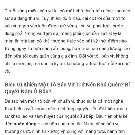
Ở mỗi vùng miền, bún vịt lại có một chút biến tấu riêng, tạo nên
sự đa dạng thú vị. Tuy nhiên, dù ở đâu, cái cốt lõi của một tô
bún vịt ngon vẫn luôn được giữ vững: thịt vịt phải tươi, nước
dùng phải trong và đậm đà, măng phải giòn sần sật. Đây là
món ăn mà bạn có thể thưởng thức vào bất kỳ thời điểm nào
trong ngày, từ bữa sáng ấm bụng, bữa trưa nạp năng lượng cho
đến bữa tối quây quần cùng gia đình. Đối với tôi, bún vịt không
chỉ là món ăn, mà còn là ký ức, là hương vị tuổi thơ mỗi khi nhớ
về.
Điều Gì Khiến Một Tô Bún Vịt Trở Nên Khó Quên? Bí
Quyết Nằm Ở Đâu?
Để tạo nên một tô bún vịt chuẩn vị, thực sự là cả một nghệ
thuật. Bí quyết không nằm ở những nguyên liệu đắt tiền, mà ở
sự khéo léo và tâm huyết của người đầu bếp. Đầu tiên phải kể
đến
nước dùng
– linh hồn của món ăn. Nước dùng bún vịt
thường được ninh từ xương vịt cùng với măng tươi, hành tím