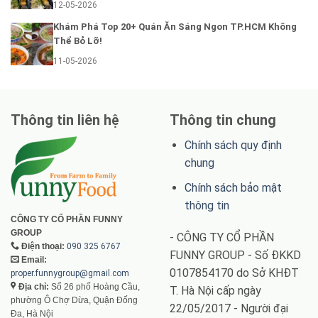
12-05-2026
Khám Phá Top 20+ Quán Ăn Sáng Ngon TP.HCM Không
Thể Bỏ Lỡ!
11-05-2026
Thông tin liên hệ
Thông tin chung
Chính sách quy định
chung
Chính sách bảo mật
thông tin
CÔNG TY CỔ PHẦN FUNNY
GROUP
- CÔNG TY CỔ PHẦN
Điện thoại:
090 325 6767
FUNNY GROUP - Số ĐKKD
Email:
0107854170 do Sở KHĐT
proper.funnygroup@gmail.com
Địa chỉ:
Số 26 phố Hoàng Cầu,
T. Hà Nội cấp ngày
phường Ô Chợ Dừa, Quận Đống
22/05/2017 - Người đại
Đa, Hà Nội