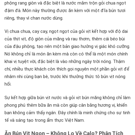
phộng rang giòn và đặc biệt là nước mắm trộn gỏi chua ngọt
đậm đà. Món này thường được ăn kèm với một đĩa bún tươi
riêng, thay vì chan nước dùng.
Vị chua chua, cay cay, ngọt ngọt của gỏi vịt kết hợp với độ dai
của thịt vịt, độ giòn của măng và rau thơm, thêm cái béo bùi
của đậu phộng, tạo nên một bản giao hưởng vị giác khó cưỡng.
Nó không chỉ là món ăn kèm mà còn có thể là một món chính
khai vị tuyệt vời, đặc biệt là vào những ngày trời nóng. Thậm
chí, nhiều thực khách còn thích gọi nguyên một phần gỏi vịt để
nhâm nhi cùng bạn bè, trước khi thưởng thức tô bún vịt nóng
hổi.
Sự kết hợp giữa bún vịt nước và gỏi vịt bún măng không chỉ làm
phong phú thêm bữa ăn mà còn giúp cân bằng hương vị, khiến
bạn không cảm thấy ngán. Đây chính là minh chứng cho sự tinh
tế và sáng tạo trong ẩm thực Việt Nam.
Ăn Bún Vịt Ngon – Không Lo Về Calo? Phân Tích