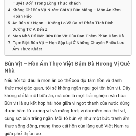
Tuyệt Đối” Trong Lòng Thực Khách
Không Chỉ Bún Vịt Nước: Gỏi Vịt Bún Măng – Món Ăn Kèm
Hoàn Hảo
Ăn Bún Vịt Ngon – Không Lo Về Calo? Phân Tích Dinh
Dưỡng Từ A Đến Z
Mẹo Nhỏ Để Biến Bữa Bún Vịt Của Bạn Thêm Phần Đậm Đà
Tạm Biệt Bún Vịt – Hẹn Gặp Lại Ở Những Chuyến Phiêu Lưu
Ẩm Thực Khác!
Bún Vịt – Hồn Ẩm Thực Việt Đậm Đà Hương Vị Quê
Nhà
Nếu hỏi tôi đâu là món ăn có thể xoa dịu tâm hồn và đánh
thức mọi giác quan, tôi sẽ không ngần ngại gọi tên bún vịt. Đây
không chỉ là một bữa ăn, mà còn là một trải nghiệm văn hóa.
Bún vịt là sự kết hợp hài hòa giữa vị ngọt thanh của nước dùng
được hầm từ xương vịt và măng tươi, vị dai mềm của thịt vịt,
cùng sợi bún trắng ngần. Mỗi tô bún vịt như một bức tranh ẩm
thực sống động, mang theo cái hồn của làng quê Việt Nam ra
giữa phố thị ồn ào.