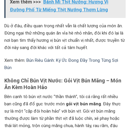
Xem thêm >>>
Bánh Mì Thịt Nướng: Hương Vị
Đường Phố Từ Miếng Thịt Nướng Thơm Lừng
Dù ở đâu, điều quan trọng nhất vẫn là chất lượng của món ăn.
Đừng ngại thử những quán ăn vỉa hè nhỏ nhắn, đôi khi đó lại là
nơi bạn tìm thấy hương vị bún vịt chuẩn vị nhất, được truyền từ
đời này sang đời khác với tất cả tâm huyết.
Xem thêm:
Bún Riêu Gánh: Ký Ức Đong Đầy Trong Từng Sợi
Bún
Không Chỉ Bún Vịt Nước: Gỏi Vịt Bún Măng – Món
Ăn Kèm Hoàn Hảo
Bên cạnh tô bún vịt nước “thần thánh”, tôi cá rằng rất nhiều
bạn cũng đã đổ gục trước món
gỏi vịt bún măng
. Đây thực
sự là một “cặp đôi hoàn hảo” với bún vịt. Gỏi vịt bún măng
thường được làm từ phần thịt vịt đã luộc chín, xé phay hoặc
thái lát mỏng, trộn cùng măng chua, hành tây, rau răm, đậu