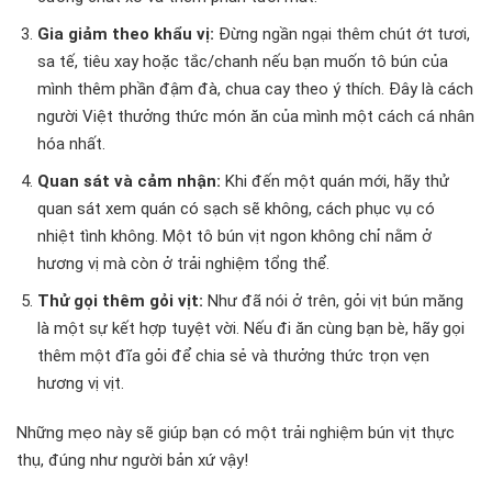
Gia giảm theo khẩu vị:
Đừng ngần ngại thêm chút ớt tươi,
sa tế, tiêu xay hoặc tắc/chanh nếu bạn muốn tô bún của
mình thêm phần đậm đà, chua cay theo ý thích. Đây là cách
người Việt thưởng thức món ăn của mình một cách cá nhân
hóa nhất.
Quan sát và cảm nhận:
Khi đến một quán mới, hãy thử
quan sát xem quán có sạch sẽ không, cách phục vụ có
nhiệt tình không. Một tô bún vịt ngon không chỉ nằm ở
hương vị mà còn ở trải nghiệm tổng thể.
Thử gọi thêm gỏi vịt:
Như đã nói ở trên, gỏi vịt bún măng
là một sự kết hợp tuyệt vời. Nếu đi ăn cùng bạn bè, hãy gọi
thêm một đĩa gỏi để chia sẻ và thưởng thức trọn vẹn
hương vị vịt.
Những mẹo này sẽ giúp bạn có một trải nghiệm bún vịt thực
thụ, đúng như người bản xứ vậy!