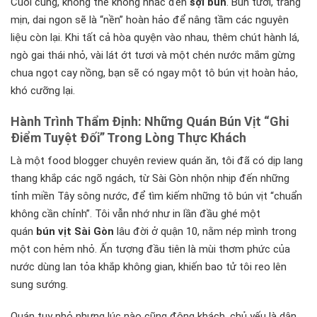
Cuối cùng, không thể không nhắc đến
sợi bún
. Bún tươi, trắng
mịn, dai ngon sẽ là “nền” hoàn hảo để nâng tầm các nguyên
liệu còn lại. Khi tất cả hòa quyện vào nhau, thêm chút hành lá,
ngò gai thái nhỏ, vài lát ớt tươi và một chén nước mắm gừng
chua ngọt cay nồng, bạn sẽ có ngay một tô bún vịt hoàn hảo,
khó cưỡng lại.
Hành Trình Thẩm Định: Những Quán Bún Vịt “Ghi
Điểm Tuyệt Đối” Trong Lòng Thực Khách
Là một food blogger chuyên review quán ăn, tôi đã có dịp lang
thang khắp các ngõ ngách, từ Sài Gòn nhộn nhịp đến những
tỉnh miền Tây sông nước, để tìm kiếm những tô bún vịt “chuẩn
không cần chỉnh”. Tôi vẫn nhớ như in lần đầu ghé một
quán
bún vịt Sài Gòn
lâu đời ở quận 10, nằm nép mình trong
một con hẻm nhỏ. Ấn tượng đầu tiên là mùi thơm phức của
nước dùng lan tỏa khắp không gian, khiến bao tử tôi reo lên
sung sướng.
Quán tuy nhỏ nhưng lúc nào cũng đông khách, chủ yếu là dân