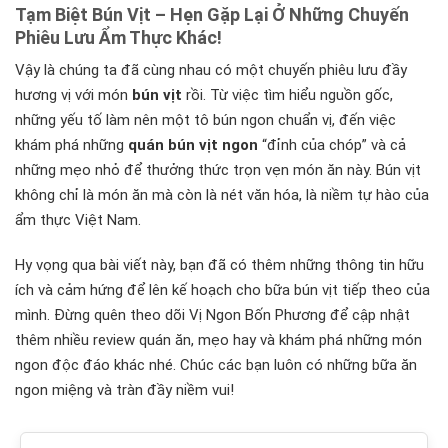
Tạm Biệt Bún Vịt – Hẹn Gặp Lại Ở Những Chuyến
Phiêu Lưu Ẩm Thực Khác!
Vậy là chúng ta đã cùng nhau có một chuyến phiêu lưu đầy
hương vị với món
bún vịt
rồi. Từ việc tìm hiểu nguồn gốc,
những yếu tố làm nên một tô bún ngon chuẩn vị, đến việc
khám phá những
quán bún vịt ngon
“đỉnh của chóp” và cả
những mẹo nhỏ để thưởng thức trọn vẹn món ăn này. Bún vịt
không chỉ là món ăn mà còn là nét văn hóa, là niềm tự hào của
ẩm thực Việt Nam.
Hy vọng qua bài viết này, bạn đã có thêm những thông tin hữu
ích và cảm hứng để lên kế hoạch cho bữa bún vịt tiếp theo của
mình. Đừng quên theo dõi Vị Ngon Bốn Phương để cập nhật
thêm nhiều review quán ăn, mẹo hay và khám phá những món
ngon độc đáo khác nhé. Chúc các bạn luôn có những bữa ăn
ngon miệng và tràn đầy niềm vui!