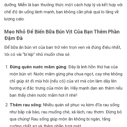
dưỡng. Miễn là bạn thưởng thức một cách hợp lý và kết hợp với
chế độ ăn uống lành mạnh, bạn không cần phải quá lo lắng về
lượng calo.
Mẹo Nhỏ Để Biến Bữa Bún Vịt Của Bạn Thêm Phần
Đậm Đà
Để bữa ăn bún vịt của bạn trở nên trọn vẹn và đúng điệu nhất,
tôi có vài “bí kíp” nhỏ muốn chia sẻ:
Đừng quên nước mắm gừng:
Đây là linh hồn thứ hai của
món bún vịt. Nước mắm gừng pha chua ngọt, cay nhẹ không
chỉ giúp át đi mùi hôi (nếu có) của vịt mà còn làm dậy lên
hương vị đặc trưng của món ăn. Hãy mạnh dạn xin thêm nếu
bạn thấy chén nước mắm hơi ít nhé!
Thêm rau sống:
Nhiều quán sẽ phục vụ kèm đĩa rau sống
như bắp cải bào, rau muống chẻ, xà lách, rau thơm. Đừng bỏ
qua chúng! Rau sống giúp món ăn không bị ngán, tăng
cường chất xơ và thêm phần tươi mát.