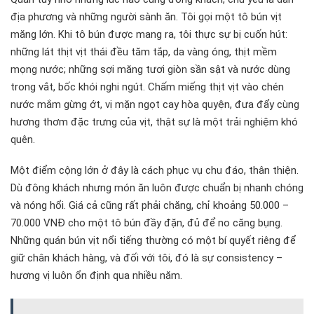
địa phương và những người sành ăn. Tôi gọi một tô bún vịt
măng lớn. Khi tô bún được mang ra, tôi thực sự bị cuốn hút:
những lát thịt vịt thái đều tăm tắp, da vàng óng, thịt mềm
mọng nước; những sợi măng tươi giòn sần sật và nước dùng
trong vắt, bốc khói nghi ngút. Chấm miếng thịt vịt vào chén
nước mắm gừng ớt, vị mặn ngọt cay hòa quyện, đưa đẩy cùng
hương thơm đặc trưng của vịt, thật sự là một trải nghiệm khó
quên.
Một điểm cộng lớn ở đây là cách phục vụ chu đáo, thân thiện.
Dù đông khách nhưng món ăn luôn được chuẩn bị nhanh chóng
và nóng hổi. Giá cả cũng rất phải chăng, chỉ khoảng 50.000 –
70.000 VNĐ cho một tô bún đầy đặn, đủ để no căng bụng.
Những quán bún vịt nổi tiếng thường có một bí quyết riêng để
giữ chân khách hàng, và đối với tôi, đó là sự consistency –
hương vị luôn ổn định qua nhiều năm.