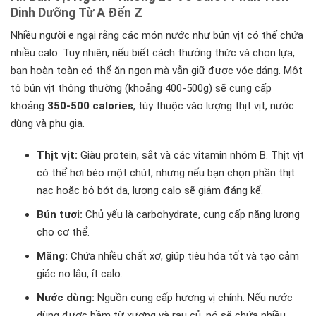
Dinh Dưỡng Từ A Đến Z
Nhiều người e ngại rằng các món nước như bún vịt có thể chứa
nhiều calo. Tuy nhiên, nếu biết cách thưởng thức và chọn lựa,
bạn hoàn toàn có thể ăn ngon mà vẫn giữ được vóc dáng. Một
tô bún vịt thông thường (khoảng 400-500g) sẽ cung cấp
khoảng
350-500 calories
, tùy thuộc vào lượng thịt vịt, nước
dùng và phụ gia.
Thịt vịt:
Giàu protein, sắt và các vitamin nhóm B. Thịt vịt
có thể hơi béo một chút, nhưng nếu bạn chọn phần thịt
nạc hoặc bỏ bớt da, lượng calo sẽ giảm đáng kể.
Bún tươi:
Chủ yếu là carbohydrate, cung cấp năng lượng
cho cơ thể.
Măng:
Chứa nhiều chất xơ, giúp tiêu hóa tốt và tạo cảm
giác no lâu, ít calo.
Nước dùng:
Nguồn cung cấp hương vị chính. Nếu nước
dùng được hầm từ xương và rau củ, nó sẽ chứa nhiều