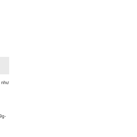
n như
9g-