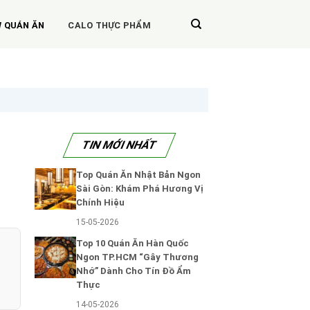
W QUÁN ĂN
CALO THỰC PHẨM
H
TIN MỚI NHẤT
Top Quán Ăn Nhật Bản Ngon
Sài Gòn: Khám Phá Hương Vị
Chính Hiệu
15-05-2026
Top 10 Quán Ăn Hàn Quốc
Ngon TP.HCM “Gây Thương
Nhớ” Dành Cho Tín Đồ Ẩm
Thực
14-05-2026