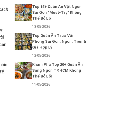
Top 15+ Quán Ăn Vặt Ngon
 cách
Sài Gòn “Must-Try” Không
Thể Bỏ Lỡ
13-05-2026
ng
Top Quán Ăn Trưa Văn
ười
Phòng Sài Gòn: Ngon, Tiện &
 cân
Giá Hợp Lý
12-05-2026
nhìn
Khám Phá Top 20+ Quán Ăn
Sáng Ngon TP.HCM Không
 để
Thể Bỏ Lỡ!
11-05-2026