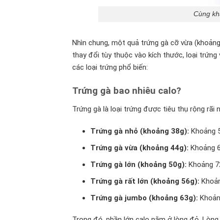
Cùng kh
Nhìn chung, một quả trứng gà cỡ vừa (khoảng 
thay đổi tùy thuộc vào kích thước, loại trứng 
các loại trứng phổ biến:
Trứng gà bao nhiêu calo?
Trứng gà là loại trứng được tiêu thụ rộng rãi
Trứng gà nhỏ (khoảng 38g):
Khoảng 5
Trứng gà vừa (khoảng 44g):
Khoảng 6
Trứng gà lớn (khoảng 50g):
Khoảng 72
Trứng gà rất lớn (khoảng 56g):
Khoản
Trứng gà jumbo (khoảng 63g):
Khoảng
Trong đó, phần lớn calo nằm ở lòng đỏ. Lòng 