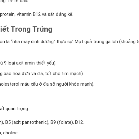
ng 14-16 calo.
protein, vitamin B12 và sắt đáng kể.
iết Trong Trứng
òn là “nhà máy dinh dưỡng” thực sự. Một quả trứng gà lớn (khoảng 
 9 loại axit amin thiết yếu).
ng bão hòa đơn và đa, tốt cho tim mạch).
olesterol máu xấu ở đa số người khỏe mạnh).
ất quan trọng:
in), B5 (axit pantothenic), B9 (folate), B12.
, choline.