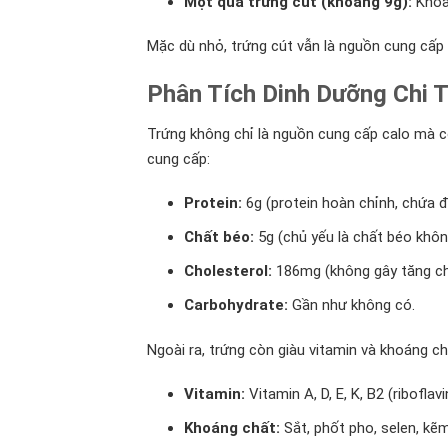
Một quả trứng cút (khoảng 9g):
Khoả
Mặc dù nhỏ, trứng cút vẫn là nguồn cung cấp 
Phân Tích Dinh Dưỡng Chi T
Trứng không chỉ là nguồn cung cấp calo mà c
cung cấp:
Protein:
6g (protein hoàn chỉnh, chứa đủ
Chất béo:
5g (chủ yếu là chất béo khô
Cholesterol:
186mg (không gây tăng ch
Carbohydrate:
Gần như không có.
Ngoài ra, trứng còn giàu vitamin và khoáng ch
Vitamin:
Vitamin A, D, E, K, B2 (riboflav
Khoáng chất:
Sắt, phốt pho, selen, kẽm