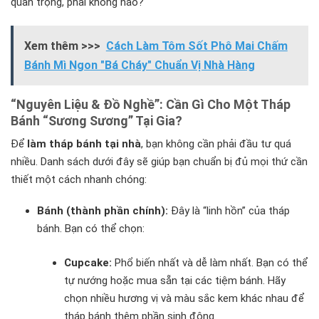
quan trọng, phải không nào?
Xem thêm >>>
Cách Làm Tôm Sốt Phô Mai Chấm
Bánh Mì Ngon "Bá Cháy" Chuẩn Vị Nhà Hàng
“Nguyên Liệu & Đồ Nghề”: Cần Gì Cho Một Tháp
Bánh “Sương Sương” Tại Gia?
Để
làm tháp bánh tại nhà
, bạn không cần phải đầu tư quá
nhiều. Danh sách dưới đây sẽ giúp bạn chuẩn bị đủ mọi thứ cần
thiết một cách nhanh chóng:
Bánh (thành phần chính):
Đây là “linh hồn” của tháp
bánh. Bạn có thể chọn:
Cupcake:
Phổ biến nhất và dễ làm nhất. Bạn có thể
tự nướng hoặc mua sẵn tại các tiệm bánh. Hãy
chọn nhiều hương vị và màu sắc kem khác nhau để
tháp bánh thêm phần sinh động.