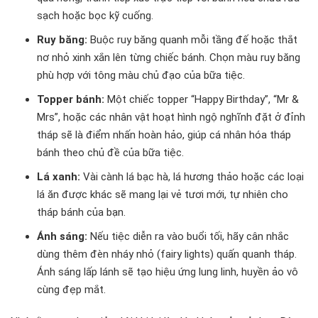
sạch hoặc bọc kỹ cuống.
Ruy băng:
Buộc ruy băng quanh mỗi tầng đế hoặc thắt
nơ nhỏ xinh xắn lên từng chiếc bánh. Chọn màu ruy băng
phù hợp với tông màu chủ đạo của bữa tiệc.
Topper bánh:
Một chiếc topper “Happy Birthday”, “Mr &
Mrs”, hoặc các nhân vật hoạt hình ngộ nghĩnh đặt ở đỉnh
tháp sẽ là điểm nhấn hoàn hảo, giúp cá nhân hóa tháp
bánh theo chủ đề của bữa tiệc.
Lá xanh:
Vài cành lá bạc hà, lá hương thảo hoặc các loại
lá ăn được khác sẽ mang lại vẻ tươi mới, tự nhiên cho
tháp bánh của bạn.
Ánh sáng:
Nếu tiệc diễn ra vào buổi tối, hãy cân nhắc
dùng thêm đèn nháy nhỏ (fairy lights) quấn quanh tháp.
Ánh sáng lấp lánh sẽ tạo hiệu ứng lung linh, huyền ảo vô
cùng đẹp mắt.