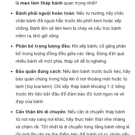
là
mẹo làm tháp bánh
quan trọng nhất!
Bánh phải nguội hoàn toàn:
Nếu tự nướng, hãy chắc
chắn bánh đã nguội hẳn trước khi phết kem hoặc xếp
chồng. Bánh ấm sẽ làm kem bị chảy và cấu trúc bánh
mềm ra, khó giữ vững.
Phân bố trọng lượng đều:
Khi xếp bánh, cố gắng phân
bổ trọng lượng đồng đều giữa các tầng. Đừng đặt quá
nhiều bánh về một phía, tháp sẽ dễ bị nghiêng.
Bảo quản đúng cách:
Nếu làm bánh trước buổi tiệc, hãy
bảo quản chúng trong hộp kín ở nơi thoáng mát hoặc tủ
lạnh (tùy loại kem). Chỉ xếp tháp bánh khoảng 1-2 tiếng
trước khi tiệc bắt đầu để đảm bảo độ tươi ngon và vẻ
đẹp của bánh.
Cẩn thận khi di chuyển:
Nếu cần di chuyển tháp bánh
từ nơi này sang nơi khác, hãy thực hiện thật nhẹ nhàng
và chậm rãi. Tốt nhất là di chuyển từng tầng bánh riêng lẻ
rồi mới lắp ráp tại địa điểm tiệc để tránh rủi ro. Hoặc nếu