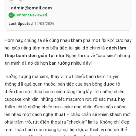
admin@gmail.com
Content Reviewed
Last Updated:
10/03/2026
Hôm nay, chúng ta sẽ cùng nhau khám phá một “bí kíp” cực hay
ho, giúp nâng tầm mọi bữa tiệc tại gia: đó chính là
cách làm
tháp bánh đơn giản tại nhà
. Nghe thì có vẻ “cao siêu” nhưng
tin mình đi, nó dễ hơn bạn tưởng nhiều đấy!
Tưởng tượng mà xem, thay vì một chiếc bánh kem truyền
thống đã quá quen thuộc, bàn tiệc của bạn bỗng được tô
điểm bởi một tháp bánh nhiều tầng lộng lẫy. Từ những chiếc
cupcake xinh xắn, những chiếc macaron rực rỡ sắc màu, hay
thậm chí là những chiếc mini-cake nhỏ nhắn được xếp chồng
lên nhau một cách nghệ thuật – chắc chắn sẽ khiến khách mời
phải trầm trồ, rút điện thoại ra “check-in” lia lịa. Không chỉ đẹp
mắt, tháp bánh còn mang lại sự tiện lợi, ai thích vị nào có thể