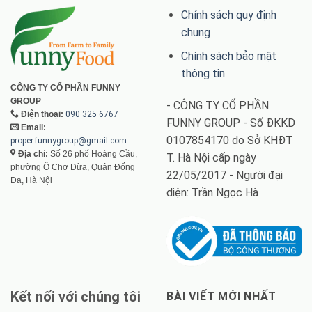
Chính sách quy định
chung
Chính sách bảo mật
thông tin
CÔNG TY CỔ PHẦN FUNNY
GROUP
- CÔNG TY CỔ PHẦN
Điện thoại:
090 325 6767
FUNNY GROUP - Số ĐKKD
Email:
0107854170 do Sở KHĐT
proper.funnygroup@gmail.com
Địa chỉ:
Số 26 phố Hoàng Cầu,
T. Hà Nội cấp ngày
phường Ô Chợ Dừa, Quận Đống
22/05/2017 - Người đại
Đa, Hà Nội
diện: Trần Ngọc Hà
Kết nối với chúng tôi
BÀI VIẾT MỚI NHẤT