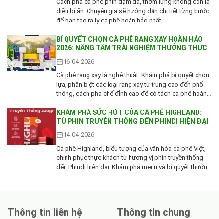
Cách pha cà phê phin đậm đà, thơm lừng không còn là
điều bí ẩn. Chuyên gia sẽ hướng dẫn chi tiết từng bước
để bạn tạo ra ly cà phê hoàn hảo nhất
BÍ QUYẾT CHỌN CÀ PHÊ RANG XAY HOÀN HẢO
2026: NÂNG TẦM TRẢI NGHIỆM THƯỞNG THỨC
16-04-2026
Cà phê rang xay là nghệ thuật. Khám phá bí quyết chọn
lựa, phân biệt các loại rang xay từ trung cao đến phổ
thông, cách pha chế đỉnh cao để có tách cà phê hoàn
hảo năm 2026
KHÁM PHÁ SỨC HÚT CỦA CÀ PHÊ HIGHLAND:
TỪ PHIN TRUYỀN THỐNG ĐẾN PHINDI HIỆN ĐẠI
14-04-2026
Cà phê Highland, biểu tượng của văn hóa cà phê Việt,
chinh phục thực khách từ hương vị phin truyền thống
đến Phindi hiện đại. Khám phá menu và bí quyết thưởng
thức trọn vẹn tại đây
Thông tin liên hệ
Thông tin chung