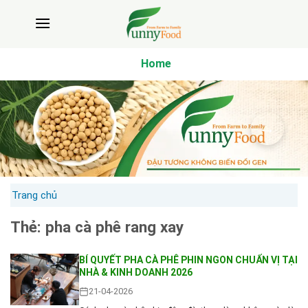
Bỏ
qua
nội
dung
Home
Trang chủ
Thẻ:
pha cà phê rang xay
BÍ QUYẾT PHA CÀ PHÊ PHIN NGON CHUẨN VỊ TẠI
NHÀ & KINH DOANH 2026
21-04-2026