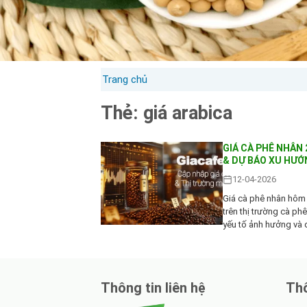
Trang chủ
Thẻ:
giá arabica
GIÁ CÀ PHÊ NHÂN
& DỰ BÁO XU HƯỚ
12-04-2026
Giá cà phê nhân hôm
trên thị trường cà ph
yếu tố ảnh hưởng và 
Thông tin liên hệ
Thô