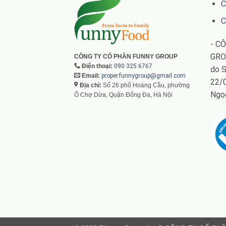
C
C
- C
GRO
CÔNG TY CỔ PHẦN FUNNY GROUP
Điện thoại:
090 325 6767
do S
Email:
proper.funnygroup@gmail.com
22/0
Địa chỉ:
Số 26 phố Hoàng Cầu, phường
Ngọ
Ô Chợ Dừa, Quận Đống Đa, Hà Nội