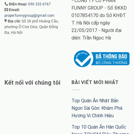
- CÔNG TY CỔ PHẦN
Điện thoại:
090 325 6767
FUNNY GROUP - Số ĐKKD
Email:
0107854170 do Sở KHĐT
proper.funnygroup@gmail.com
Địa chỉ:
Số 26 phố Hoàng Cầu,
T. Hà Nội cấp ngày
phường Ô Chợ Dừa, Quận Đống
22/05/2017 - Người đại
Đa, Hà Nội
diện: Trần Ngọc Hà
Kết nối với chúng tôi
BÀI VIẾT MỚI NHẤT
Top Quán Ăn Nhật Bản
Ngon Sài Gòn: Khám Phá
Hương Vị Chính Hiệu
Top 10 Quán Ăn Hàn Quốc