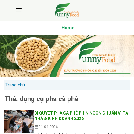
Bỏ
qua
nội
dung
Home
Trang chủ
Thẻ:
dụng cụ pha cà phê
BÍ QUYẾT PHA CÀ PHÊ PHIN NGON CHUẨN VỊ TẠI
NHÀ & KINH DOANH 2026
21-04-2026