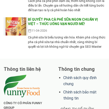
Cách pha cà phê phin đậm đà, thơm lừng không còn là
điều bí ẩn. Chuyên gia sẽ hướng dẫn chi tiết từng bước
để bạn tạo ra ly cà phê hoàn hảo nhất
BÍ QUYẾT PHA CÀ PHÊ SỮA NGON CHUẨN VỊ
VIỆT – THỨC UỐNG VẠN NGƯỜI MÊ!
11-04-2026
Cà phê sữa là biểu tượng văn hóa. Khám phá công thức
pha cà phê sữa tại nhà chuẩn nhất, cùng những bí
quyết và lợi ích không ngờ từ chuyên gia SEO Master
Thông tin liên hệ
Thông tin chung
Chính sách quy định
chung
Chính sách bảo mật
thông tin
CÔNG TY CỔ PHẦN FUNNY
GROUP