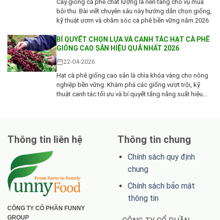
Cây giống cà phê chất lượng là nền tảng cho vụ mùa
bội thu. Bài viết chuyên sâu này hướng dẫn chọn giống,
kỹ thuật ươm và chăm sóc cà phê bền vững năm 2026
BÍ QUYẾT CHỌN LỰA VÀ CANH TÁC HẠT CÀ PHÊ
GIỐNG CAO SẢN HIỆU QUẢ NHẤT 2026
22-04-2026
Hạt cà phê giống cao sản là chìa khóa vàng cho nông
nghiệp bền vững. Khám phá các giống vượt trội, kỹ
thuật canh tác tối ưu và bí quyết tăng năng suất hiệu
quả nhất năm 2026
Thông tin liên hệ
Thông tin chung
Chính sách quy định
chung
Chính sách bảo mật
thông tin
CÔNG TY CỔ PHẦN FUNNY
GROUP