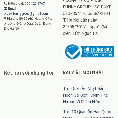
- CÔNG TY CỔ PHẦN
Điện thoại:
090 325 6767
FUNNY GROUP - Số ĐKKD
Email:
0107854170 do Sở KHĐT
proper.funnygroup@gmail.com
Địa chỉ:
Số 26 phố Hoàng Cầu,
T. Hà Nội cấp ngày
phường Ô Chợ Dừa, Quận Đống
22/05/2017 - Người đại
Đa, Hà Nội
diện: Trần Ngọc Hà
Kết nối với chúng tôi
BÀI VIẾT MỚI NHẤT
Top Quán Ăn Nhật Bản
Ngon Sài Gòn: Khám Phá
Hương Vị Chính Hiệu
Top 10 Quán Ăn Hàn Quốc