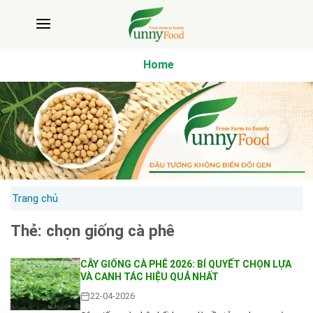
Bỏ
qua
nội
dung
Home
Trang chủ
Thẻ:
chọn giống cà phê
CÂY GIỐNG CÀ PHÊ 2026: BÍ QUYẾT CHỌN LỰA
VÀ CANH TÁC HIỆU QUẢ NHẤT
22-04-2026