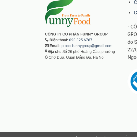
C
C
- C
GRO
CÔNG TY CỔ PHẦN FUNNY GROUP
Điện thoại:
090 325 6767
do S
Email:
proper.funnygroup@gmail.com
22/0
Địa chỉ:
Số 26 phố Hoàng Cầu, phường
Ngọ
Ô Chợ Dừa, Quận Đống Đa, Hà Nội