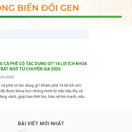
 CÀ PHÊ CÓ TÁC DỤNG GÌ? 14 LỢI ÍCH KHOA
 BẤT NGỜ TỪ CHUYÊN GIA 2026
-04-2026
cà phê có tác dụng gì? Khám phá 14 lợi ích sức
đã được khoa học chứng minh từ việc tiêu thụ cà
úng cách, giúp bạn tỉnh táo, bảo vệ tim mạch, não
ỗ trợ giảm cân và nhiều hơn nữa. Đọc ngay để sống
 năm 2026!
BÀI VIẾT MỚI NHẤT