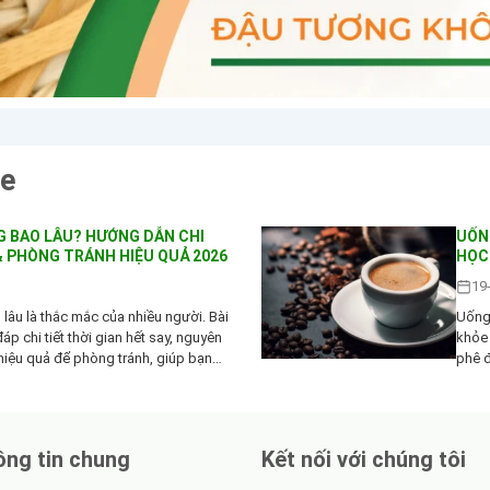
ỏe
G BAO LÂU? HƯỚNG DẪN CHI
UỐNG
 & PHÒNG TRÁNH HIỆU QUẢ 2026
HỌC
19
lâu là thắc mắc của nhiều người. Bài
Uống 
đáp chi tiết thời gian hết say, nguyên
khỏe 
 hiệu quả để phòng tránh, giúp bạn
phê đ
rọn vẹn hơn
bộ, h
khỏe
ng tin chung
Kết nối với chúng tôi