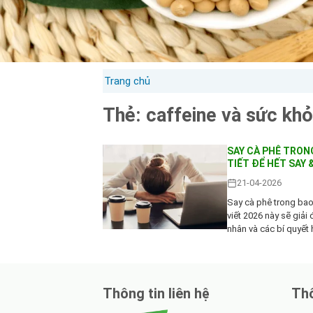
Trang chủ
Thẻ:
caffeine và sức kh
SAY CÀ PHÊ TRON
TIẾT ĐỂ HẾT SAY
21-04-2026
Say cà phê trong bao 
viết 2026 này sẽ giải 
nhân và các bí quyết
thưởng thức cà phê t
Thông tin liên hệ
Thô