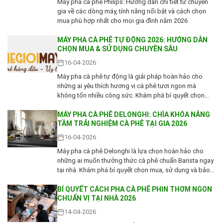
Máy pha cà phê Philips: Hướng dẫn chi tiết từ chuyên
gia về các dòng máy, tính năng nổi bật và cách chọn
mua phù hợp nhất cho mọi gia đình năm 2026
MÁY PHA CÀ PHÊ TỰ ĐỘNG 2026: HƯỚNG DẪN
CHỌN MUA & SỬ DỤNG CHUYÊN SÂU
16-04-2026
Máy pha cà phê tự động là giải pháp hoàn hảo cho
những ai yêu thích hương vị cà phê tươi ngon mà
không tốn nhiều công sức. Khám phá bí quyết chọn
mua và tối ưu hóa trải nghiệm sử dụng
MÁY PHA CÀ PHÊ DELONGHI: CHÌA KHÓA NÂNG
TẦM TRẢI NGHIỆM CÀ PHÊ TẠI GIA 2026
16-04-2026
Máy pha cà phê Delonghi là lựa chọn hoàn hảo cho
những ai muốn thưởng thức cà phê chuẩn Barista ngay
tại nhà. Khám phá bí quyết chọn mua, sử dụng và bảo
dưỡng Delonghi để có ly cà phê tuyệt hảo mỗi ngày
BÍ QUYẾT CÁCH PHA CÀ PHÊ PHIN THƠM NGON
CHUẨN VỊ TẠI NHÀ 2026
14-04-2026