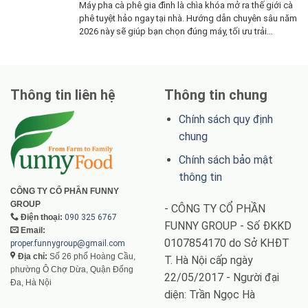
Máy pha cà phê gia đình là chìa khóa mở ra thế giới cà
phê tuyệt hảo ngay tại nhà. Hướng dẫn chuyên sâu năm
2026 này sẽ giúp bạn chọn đúng máy, tối ưu trải
nghiệm và thưởng thức từng giọt tinh hoa
Thông tin liên hệ
Thông tin chung
Chính sách quy định
chung
Chính sách bảo mật
thông tin
CÔNG TY CỔ PHẦN FUNNY
GROUP
- CÔNG TY CỔ PHẦN
Điện thoại:
090 325 6767
FUNNY GROUP - Số ĐKKD
Email:
0107854170 do Sở KHĐT
proper.funnygroup@gmail.com
Địa chỉ:
Số 26 phố Hoàng Cầu,
T. Hà Nội cấp ngày
phường Ô Chợ Dừa, Quận Đống
22/05/2017 - Người đại
Đa, Hà Nội
diện: Trần Ngọc Hà