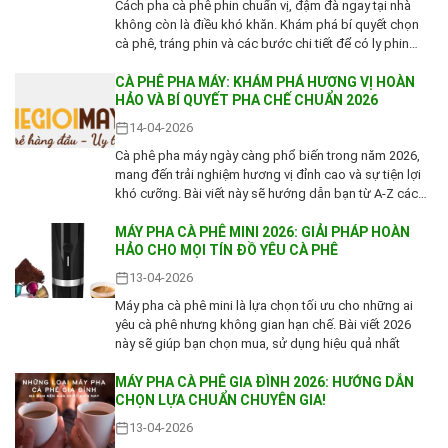
Cách pha cà phê phin chuẩn vị, đậm đà ngay tại nhà
không còn là điều khó khăn. Khám phá bí quyết chọn
cà phê, tráng phin và các bước chi tiết để có ly phin
thơm lừng
CÀ PHÊ PHA MÁY: KHÁM PHÁ HƯƠNG VỊ HOÀN
HẢO VÀ BÍ QUYẾT PHA CHẾ CHUẨN 2026
14-04-2026
Cà phê pha máy ngày càng phổ biến trong năm 2026,
mang đến trải nghiệm hương vị đỉnh cao và sự tiện lợi
khó cưỡng. Bài viết này sẽ hướng dẫn bạn từ A-Z cách
pha cà phê máy chuẩn barista
MÁY PHA CÀ PHÊ MINI 2026: GIẢI PHÁP HOÀN
HẢO CHO MỌI TÍN ĐỒ YÊU CÀ PHÊ
13-04-2026
Máy pha cà phê mini là lựa chọn tối ưu cho những ai
yêu cà phê nhưng không gian hạn chế. Bài viết 2026
này sẽ giúp bạn chọn mua, sử dụng hiệu quả nhất
MÁY PHA CÀ PHÊ GIA ĐÌNH 2026: HƯỚNG DẪN
CHỌN LỰA CHUẨN CHUYÊN GIA!
13-04-2026