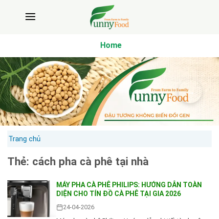
Bỏ
qua
nội
dung
Home
Trang chủ
Thẻ:
cách pha cà phê tại nhà
MÁY PHA CÀ PHÊ PHILIPS: HƯỚNG DẪN TOÀN
DIỆN CHO TÍN ĐỒ CÀ PHÊ TẠI GIA 2026
24-04-2026