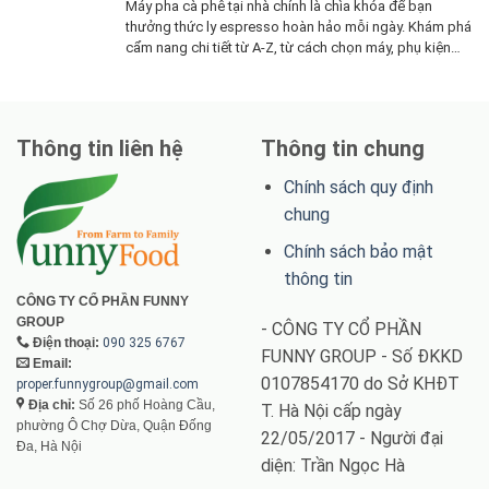
Máy pha cà phê tại nhà chính là chìa khóa để bạn
thưởng thức ly espresso hoàn hảo mỗi ngày. Khám phá
cẩm nang chi tiết từ A-Z, từ cách chọn máy, phụ kiện
đến bí quyết pha chế đỉnh cao
Thông tin liên hệ
Thông tin chung
Chính sách quy định
chung
Chính sách bảo mật
thông tin
CÔNG TY CỔ PHẦN FUNNY
GROUP
- CÔNG TY CỔ PHẦN
Điện thoại:
090 325 6767
FUNNY GROUP - Số ĐKKD
Email:
0107854170 do Sở KHĐT
proper.funnygroup@gmail.com
Địa chỉ:
Số 26 phố Hoàng Cầu,
T. Hà Nội cấp ngày
phường Ô Chợ Dừa, Quận Đống
22/05/2017 - Người đại
Đa, Hà Nội
diện: Trần Ngọc Hà