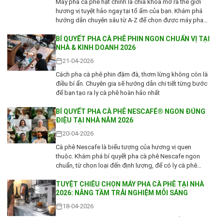
Máy pha cà phê hạt chính là chìa khóa mở ra thế giới
hương vị tuyệt hảo ngay tại tổ ấm của bạn. Khám phá
hướng dẫn chuyên sâu từ A-Z để chọn được máy pha
cà phê hạt ưng ý nhất năm 2026, biến mỗi sáng thành
một buổi thưởng thức cà phê nghệ thuật
BÍ QUYẾT PHA CÀ PHÊ PHIN NGON CHUẨN VỊ TẠI
NHÀ & KINH DOANH 2026
21-04-2026
Cách pha cà phê phin đậm đà, thơm lừng không còn là
điều bí ẩn. Chuyên gia sẽ hướng dẫn chi tiết từng bước
để bạn tạo ra ly cà phê hoàn hảo nhất
BÍ QUYẾT PHA CÀ PHÊ NESCAFÉ® NGON ĐÚNG
ĐIỆU TẠI NHÀ NĂM 2026
20-04-2026
Cà phê Nescafe là biểu tượng của hương vị quen
thuộc. Khám phá bí quyết pha cà phê Nescafe ngon
chuẩn, từ chọn loại đến định lượng, để có ly cà phê
hoàn hảo mỗi ngày
TUYỆT CHIÊU CHỌN MÁY PHA CÀ PHÊ TẠI NHÀ
2026: NÂNG TẦM TRẢI NGHIỆM MỖI SÁNG
18-04-2026