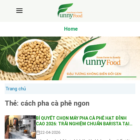
Bỏ
qua
nội
dung
Home
Trang chủ
Thẻ:
cách pha cà phê ngon
BÍ QUYẾT CHỌN MÁY PHA CÀ PHÊ HẠT ĐỈNH
CAO 2026: TRẢI NGHIỆM CHUẨN BARISTA TẠI
NHÀ
22-04-2026