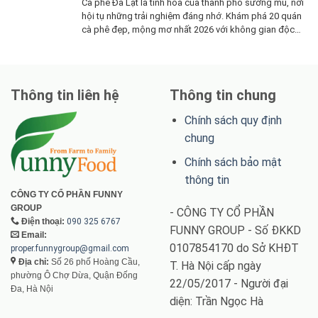
Cà phê Đà Lạt là tinh hoa của thành phố sương mù, nơi
hội tụ những trải nghiệm đáng nhớ. Khám phá 20 quán
cà phê đẹp, mộng mơ nhất 2026 với không gian độc
đáo, thức uống tuyệt hảo và view ngắm cảnh thơ mộng,
mang đến những khoảnh khắc bình yên khó quên
Thông tin liên hệ
Thông tin chung
Chính sách quy định
chung
Chính sách bảo mật
thông tin
CÔNG TY CỔ PHẦN FUNNY
GROUP
- CÔNG TY CỔ PHẦN
Điện thoại:
090 325 6767
FUNNY GROUP - Số ĐKKD
Email:
0107854170 do Sở KHĐT
proper.funnygroup@gmail.com
Địa chỉ:
Số 26 phố Hoàng Cầu,
T. Hà Nội cấp ngày
phường Ô Chợ Dừa, Quận Đống
22/05/2017 - Người đại
Đa, Hà Nội
diện: Trần Ngọc Hà