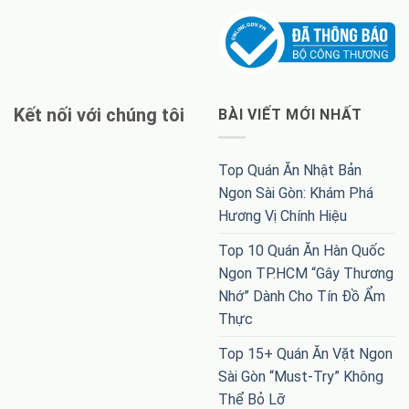
Kết nối với chúng tôi
BÀI VIẾT MỚI NHẤT
Top Quán Ăn Nhật Bản
Ngon Sài Gòn: Khám Phá
Hương Vị Chính Hiệu
Top 10 Quán Ăn Hàn Quốc
Ngon TP.HCM “Gây Thương
Nhớ” Dành Cho Tín Đồ Ẩm
Thực
Top 15+ Quán Ăn Vặt Ngon
Sài Gòn “Must-Try” Không
Thể Bỏ Lỡ