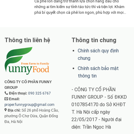
Cà phê lon đang trở thành lựa chọn hàng đầu cho
những ai tìm kiếm sự tỉnh táo tức thì và tiện lợi. Khám
phá bí quyết chọn cà phê lon ngon, phù hợp với mọi
nhu cầu và lối sống bận rộn
Thông tin liên hệ
Thông tin chung
Chính sách quy định
chung
Chính sách bảo mật
thông tin
CÔNG TY CỔ PHẦN FUNNY
GROUP
- CÔNG TY CỔ PHẦN
Điện thoại:
090 325 6767
FUNNY GROUP - Số ĐKKD
Email:
0107854170 do Sở KHĐT
proper.funnygroup@gmail.com
Địa chỉ:
Số 26 phố Hoàng Cầu,
T. Hà Nội cấp ngày
phường Ô Chợ Dừa, Quận Đống
22/05/2017 - Người đại
Đa, Hà Nội
diện: Trần Ngọc Hà