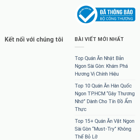
Kết nối với chúng tôi
BÀI VIẾT MỚI NHẤT
Top Quán Ăn Nhật Bản
Ngon Sài Gòn: Khám Phá
Hương Vị Chính Hiệu
Top 10 Quán Ăn Hàn Quốc
Ngon TP.HCM “Gây Thương
Nhớ” Dành Cho Tín Đồ Ẩm
Thực
Top 15+ Quán Ăn Vặt Ngon
Sài Gòn “Must-Try” Không
Thể Bỏ Lỡ