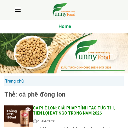
Bỏ
qua
nội
dung
Home
Trang chủ
Thẻ:
cà phê đóng lon
CÀ PHÊ LON: GIẢI PHÁP TỈNH TÁO TỨC THÌ,
TIỆN LỢI BẤT NGỜ TRONG NĂM 2026
21-04-2026