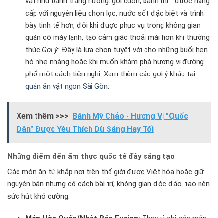
vặt như bánh tráng nướng, gỏi cuốn, bánh mì… được nâng
cấp với nguyên liệu chọn lọc, nước sốt đặc biệt và trình
bày tinh tế hơn, đôi khi được phục vụ trong không gian
quán có máy lạnh, tạo cảm giác thoải mái hơn khi thưởng
thức.
Gợi ý:
Đây là lựa chọn tuyệt vời cho những buổi hẹn
hò nhẹ nhàng hoặc khi muốn khám phá hương vị đường
phố một cách tiện nghi. Xem thêm các gợi ý khác tại
quán ăn vặt ngon Sài Gòn
.
Xem thêm >>>
Bánh Mỳ Chảo - Hương Vị "Quốc
Dân" Được Yêu Thích Dù Sáng Hay Tối
Những điểm đến ẩm thực quốc tế đầy sáng tạo
Các món ăn từ khắp nơi trên thế giới được Việt hóa hoặc giữ
nguyên bản nhưng có cách bài trí, không gian độc đáo, tạo nên
sức hút khó cưỡng.
Món Hàn Quốc/Nhật Bản Fusion:
Thay vì chỉ các món