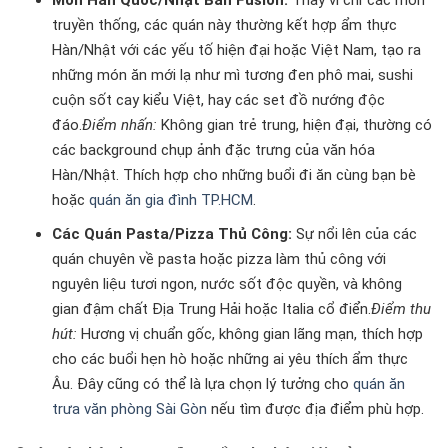
truyền thống, các quán này thường kết hợp ẩm thực
Hàn/Nhật với các yếu tố hiện đại hoặc Việt Nam, tạo ra
những món ăn mới lạ như mì tương đen phô mai, sushi
cuộn sốt cay kiểu Việt, hay các set đồ nướng độc
đáo.
Điểm nhấn:
Không gian trẻ trung, hiện đại, thường có
các background chụp ảnh đặc trưng của văn hóa
Hàn/Nhật. Thích hợp cho những buổi đi ăn cùng bạn bè
hoặc
quán ăn gia đình TP.HCM
.
Các Quán Pasta/Pizza Thủ Công:
Sự nổi lên của các
quán chuyên về pasta hoặc pizza làm thủ công với
nguyên liệu tươi ngon, nước sốt độc quyền, và không
gian đậm chất Địa Trung Hải hoặc Italia cổ điển.
Điểm thu
hút:
Hương vị chuẩn gốc, không gian lãng mạn, thích hợp
cho các buổi hẹn hò hoặc những ai yêu thích ẩm thực
Âu. Đây cũng có thể là lựa chọn lý tưởng cho
quán ăn
trưa văn phòng Sài Gòn
nếu tìm được địa điểm phù hợp.