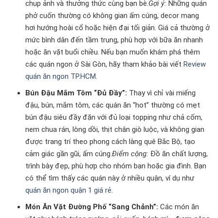
chụp ảnh và thưởng thức cùng bạn bè.
Gợi ý:
Những quán
phở cuốn thường có không gian ấm cúng, decor mang
hơi hướng hoài cổ hoặc hiện đại tối giản. Giá cả thường ở
mức bình dân đến tầm trung, phù hợp với bữa ăn nhanh
hoặc ăn vặt buổi chiều. Nếu bạn muốn khám phá thêm
các quán ngon ở Sài Gòn, hãy tham khảo bài viết
Review
quán ăn ngon TP.HCM
.
Bún Đậu Mắm Tôm “Đủ Đầy”:
Thay vì chỉ vài miếng
đậu, bún, mắm tôm, các quán ăn “hot” thường có mẹt
bún đậu siêu đầy đặn với đủ loại topping như chả cốm,
nem chua rán, lòng dồi, thịt chân giò luộc, và không gian
được trang trí theo phong cách làng quê Bắc Bộ, tạo
cảm giác gần gũi, ấm cúng.
Điểm cộng:
Đồ ăn chất lượng,
trình bày đẹp, phù hợp cho nhóm bạn hoặc gia đình. Bạn
có thể tìm thấy các quán này ở nhiều quận, ví dụ như
quán ăn ngon quận 1 giá rẻ
.
Món Ăn Vặt Đường Phố “Sang Chảnh”:
Các món ăn