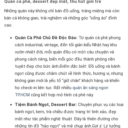
Quán cà phê, dessert đẹp mắt, thu hút giới trẻ
Những quán này không chỉ bán đồ uống, tráng miệng mà còn
bán cả không gian, trải nghiệm và những góc “sống ảo” đỉnh
cao.
Quán Cà Phê Chủ Đề Độc Đáo:
Từ quán cà phê phong
cách industrial, vintage, đến tối giản kiểu Nhật hay khu
vườn nhiệt đới, mỗi quán đều có một câu chuyện và
phong cách riêng, biến mỗi góc đều thành phông nền
tuyệt đẹp cho bức ảnh.
Điểm đặc biệt:
Đồ uống và bánh
ngọt cũng được chăm chút về hình thức, hương vị, nhưng
không gian mới là yếu tố “giữ chân” khách hàng và khiến
họ check-in liên tục. Rất nhiều
quán ăn sáng ngon
TP.HCM
cũng kết hợp mô hình cà phê này.
Tiệm Bánh Ngọt, Dessert Bar:
Chuyên phục vụ các loại
bánh ngọt, kem, trà chiều được trang trí tinh xảo, đẹp
mắt như tác phẩm nghệ thuật. Đây là thiên đường cho
những tín đồ “hảo ngọt” và mê chụp ảnh.
Gợi ý:
Lý tưởng