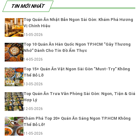
TIN MỚI NHẤT
Top Quán Ăn Nhật Bản Ngon Sài Gòn: Khám Phá Hương
Vị Chính Hiệu
15-05-2026
Top 10 Quán Ăn Hàn Quốc Ngon TP.HCM “Gây Thương
Nhớ” Dành Cho Tín Đồ Ẩm Thực
14-05-2026
Top 15+ Quán Ăn Vặt Ngon Sài Gòn “Must-Try” Không
Thể Bỏ Lỡ
13-05-2026
Top Quán Ăn Trưa Văn Phòng Sài Gòn: Ngon, Tiện & Giá
Hợp Lý
12-05-2026
Khám Phá Top 20+ Quán Ăn Sáng Ngon TP.HCM Không
Thể Bỏ Lỡ!
11-05-2026