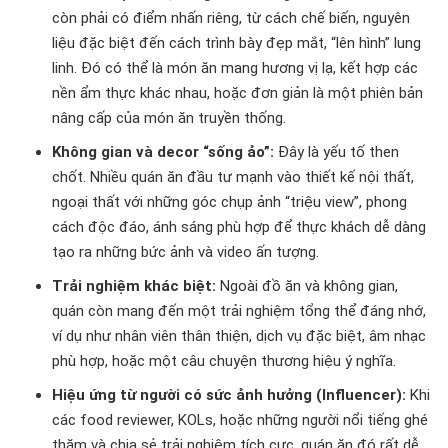
còn phải có điểm nhấn riêng, từ cách chế biến, nguyên
liệu đặc biệt đến cách trình bày đẹp mắt, “lên hình” lung
linh. Đó có thể là món ăn mang hương vị lạ, kết hợp các
nền ẩm thực khác nhau, hoặc đơn giản là một phiên bản
nâng cấp của món ăn truyền thống.
Không gian và decor “sống ảo”:
Đây là yếu tố then
chốt. Nhiều quán ăn đầu tư mạnh vào thiết kế nội thất,
ngoại thất với những góc chụp ảnh “triệu view”, phong
cách độc đáo, ánh sáng phù hợp để thực khách dễ dàng
tạo ra những bức ảnh và video ấn tượng.
Trải nghiệm khác biệt:
Ngoài đồ ăn và không gian,
quán còn mang đến một trải nghiệm tổng thể đáng nhớ,
ví dụ như nhân viên thân thiện, dịch vụ đặc biệt, âm nhạc
phù hợp, hoặc một câu chuyện thương hiệu ý nghĩa.
Hiệu ứng từ người có sức ảnh hưởng (Influencer):
Khi
các food reviewer, KOLs, hoặc những người nổi tiếng ghé
thăm và chia sẻ trải nghiệm tích cực, quán ăn đó rất dễ