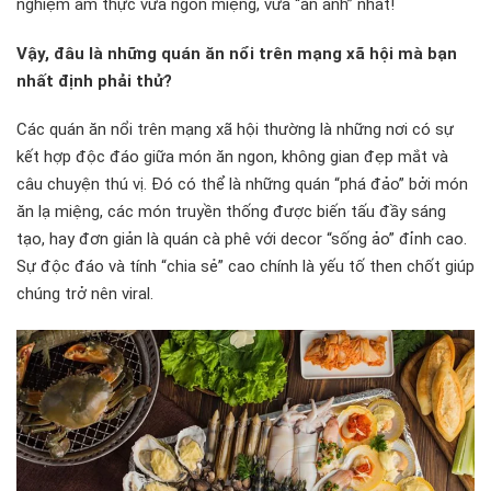
nghiệm ẩm thực vừa ngon miệng, vừa “ăn ảnh” nhất!
Vậy, đâu là những quán ăn nổi trên mạng xã hội mà bạn
nhất định phải thử?
Các quán ăn nổi trên mạng xã hội thường là những nơi có sự
kết hợp độc đáo giữa món ăn ngon, không gian đẹp mắt và
câu chuyện thú vị. Đó có thể là những quán “phá đảo” bởi món
ăn lạ miệng, các món truyền thống được biến tấu đầy sáng
tạo, hay đơn giản là quán cà phê với decor “sống ảo” đỉnh cao.
Sự độc đáo và tính “chia sẻ” cao chính là yếu tố then chốt giúp
chúng trở nên viral.