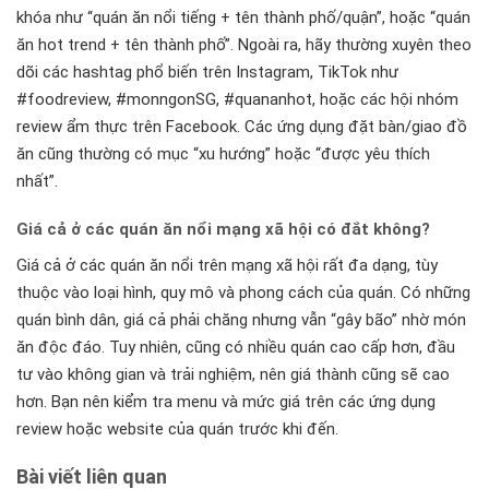
khóa như “quán ăn nổi tiếng + tên thành phố/quận”, hoặc “quán
ăn hot trend + tên thành phố”. Ngoài ra, hãy thường xuyên theo
dõi các hashtag phổ biến trên Instagram, TikTok như
#foodreview, #monngonSG, #quananhot, hoặc các hội nhóm
review ẩm thực trên Facebook. Các ứng dụng đặt bàn/giao đồ
ăn cũng thường có mục “xu hướng” hoặc “được yêu thích
nhất”.
Giá cả ở các quán ăn nổi mạng xã hội có đắt không?
Giá cả ở các quán ăn nổi trên mạng xã hội rất đa dạng, tùy
thuộc vào loại hình, quy mô và phong cách của quán. Có những
quán bình dân, giá cả phải chăng nhưng vẫn “gây bão” nhờ món
ăn độc đáo. Tuy nhiên, cũng có nhiều quán cao cấp hơn, đầu
tư vào không gian và trải nghiệm, nên giá thành cũng sẽ cao
hơn. Bạn nên kiểm tra menu và mức giá trên các ứng dụng
review hoặc website của quán trước khi đến.
Bài viết liên quan