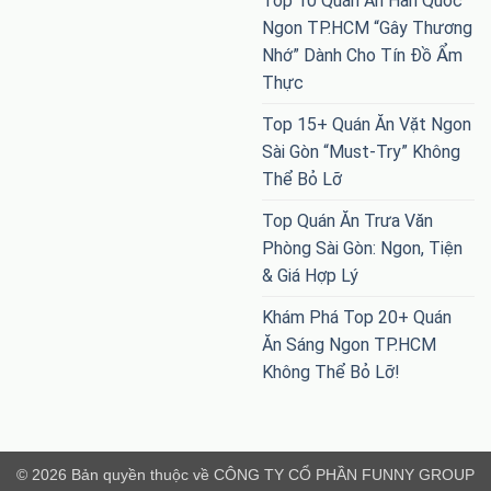
Top 10 Quán Ăn Hàn Quốc
Ngon TP.HCM “Gây Thương
Nhớ” Dành Cho Tín Đồ Ẩm
Thực
Top 15+ Quán Ăn Vặt Ngon
Sài Gòn “Must-Try” Không
Thể Bỏ Lỡ
Top Quán Ăn Trưa Văn
Phòng Sài Gòn: Ngon, Tiện
& Giá Hợp Lý
Khám Phá Top 20+ Quán
Ăn Sáng Ngon TP.HCM
Không Thể Bỏ Lỡ!
© 2026 Bản quyền thuộc về CÔNG TY CỔ PHẦN FUNNY GROUP