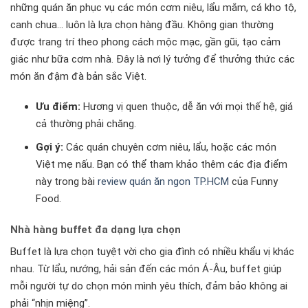
những quán ăn phục vụ các món cơm niêu, lẩu mắm, cá kho tộ,
canh chua… luôn là lựa chọn hàng đầu. Không gian thường
được trang trí theo phong cách mộc mạc, gần gũi, tạo cảm
giác như bữa cơm nhà. Đây là nơi lý tưởng để thưởng thức các
món ăn đậm đà bản sắc Việt.
Ưu điểm:
Hương vị quen thuộc, dễ ăn với mọi thế hệ, giá
cả thường phải chăng.
Gợi ý:
Các quán chuyên cơm niêu, lẩu, hoặc các món
Việt mẹ nấu. Bạn có thể tham khảo thêm các địa điểm
này trong bài
review quán ăn ngon TP.HCM
của Funny
Food.
Nhà hàng buffet đa dạng lựa chọn
Buffet là lựa chọn tuyệt vời cho gia đình có nhiều khẩu vị khác
nhau. Từ lẩu, nướng, hải sản đến các món Á-Âu, buffet giúp
mỗi người tự do chọn món mình yêu thích, đảm bảo không ai
phải “nhịn miệng”.