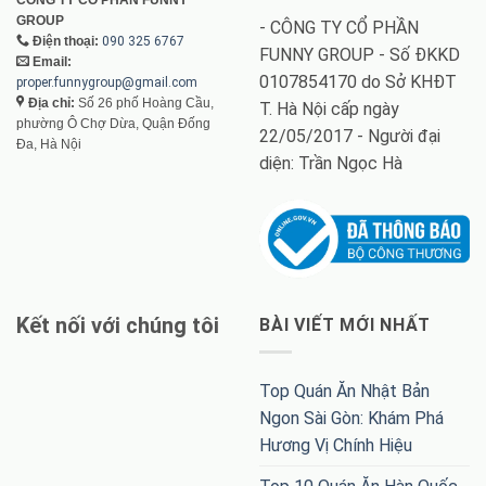
GROUP
- CÔNG TY CỔ PHẦN
Điện thoại:
090 325 6767
FUNNY GROUP - Số ĐKKD
Email:
0107854170 do Sở KHĐT
proper.funnygroup@gmail.com
Địa chỉ:
Số 26 phố Hoàng Cầu,
T. Hà Nội cấp ngày
phường Ô Chợ Dừa, Quận Đống
22/05/2017 - Người đại
Đa, Hà Nội
diện: Trần Ngọc Hà
Kết nối với chúng tôi
BÀI VIẾT MỚI NHẤT
Top Quán Ăn Nhật Bản
Ngon Sài Gòn: Khám Phá
Hương Vị Chính Hiệu