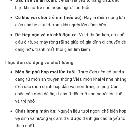
Sạch sẽ và an toàn:
Vệ sinh là yếu tố hàng đầu, đặc
biệt khi có trẻ nhỏ hoặc người lớn tuổi.
Có khu vui chơi trẻ em (nếu có):
Đây là điểm cộng lớn
giúp các bé giải trí trong khi người lớn dùng bữa.
Dễ tiếp cận và có chỗ đậu xe:
Vị trí thuận tiện, có chỗ
đậu ô tô, xe máy rộng rãi sẽ giúp cả gia đình di chuyển dễ
dàng hơn, tránh mất thời gian tìm kiếm.
Thực đơn đa dạng và chất lượng
Món ăn phù hợp mọi lứa tuổi:
Thực đơn nên có sự đa
dạng từ món ăn truyền thống Việt, món khai vị nhẹ nhàng
đến các món chính hấp dẫn và món tráng miệng. Cân
nhắc các món dễ ăn, ít cay, ít dầu mỡ cho người lớn tuổi
và trẻ nhỏ.
Chất lượng món ăn:
Nguyên liệu tươi ngon, chế biến hợp
vệ sinh và hương vị đậm đà, được đánh giá cao là yếu tố
then chốt.