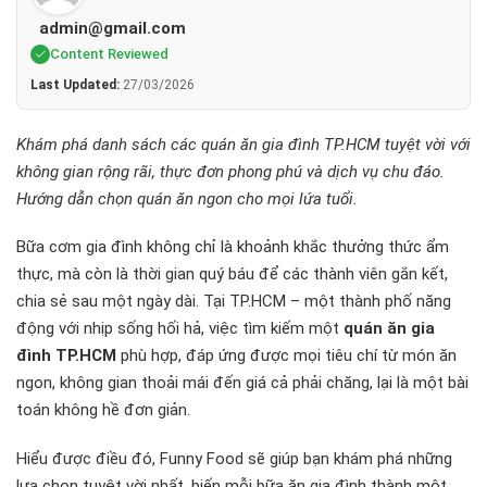
admin@gmail.com
Content Reviewed
Last Updated:
27/03/2026
Khám phá danh sách các quán ăn gia đình TP.HCM tuyệt vời với
không gian rộng rãi, thực đơn phong phú và dịch vụ chu đáo.
Hướng dẫn chọn quán ăn ngon cho mọi lứa tuổi.
Bữa cơm gia đình không chỉ là khoảnh khắc thưởng thức ẩm
thực, mà còn là thời gian quý báu để các thành viên gắn kết,
chia sẻ sau một ngày dài. Tại TP.HCM – một thành phố năng
động với nhịp sống hối hả, việc tìm kiếm một
quán ăn gia
đình TP.HCM
phù hợp, đáp ứng được mọi tiêu chí từ món ăn
ngon, không gian thoải mái đến giá cả phải chăng, lại là một bài
toán không hề đơn giản.
Hiểu được điều đó, Funny Food sẽ giúp bạn khám phá những
lựa chọn tuyệt vời nhất, biến mỗi bữa ăn gia đình thành một