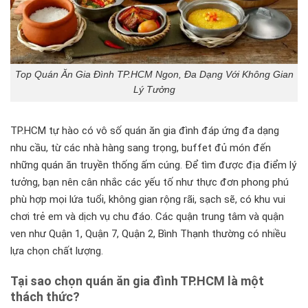
Top Quán Ăn Gia Đình TP.HCM Ngon, Đa Dạng Với Không Gian
Lý Tưởng
TP.HCM tự hào có vô số quán ăn gia đình đáp ứng đa dạng
nhu cầu, từ các nhà hàng sang trọng, buffet đủ món đến
những quán ăn truyền thống ấm cúng. Để tìm được địa điểm lý
tưởng, bạn nên cân nhắc các yếu tố như thực đơn phong phú
phù hợp mọi lứa tuổi, không gian rộng rãi, sạch sẽ, có khu vui
chơi trẻ em và dịch vụ chu đáo. Các quận trung tâm và quận
ven như Quận 1, Quận 7, Quận 2, Bình Thạnh thường có nhiều
lựa chọn chất lượng.
Tại sao chọn quán ăn gia đình TP.HCM là một
thách thức?