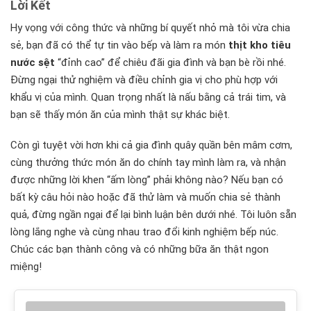
Lời Kết
Hy vọng với công thức và những bí quyết nhỏ mà tôi vừa chia
sẻ, bạn đã có thể tự tin vào bếp và làm ra món
thịt kho tiêu
nước sệt
“đỉnh cao” để chiêu đãi gia đình và bạn bè rồi nhé.
Đừng ngại thử nghiệm và điều chỉnh gia vị cho phù hợp với
khẩu vị của mình. Quan trọng nhất là nấu bằng cả trái tim, và
bạn sẽ thấy món ăn của mình thật sự khác biệt.
Còn gì tuyệt vời hơn khi cả gia đình quây quần bên mâm cơm,
cùng thưởng thức món ăn do chính tay mình làm ra, và nhận
được những lời khen “ấm lòng” phải không nào? Nếu bạn có
bất kỳ câu hỏi nào hoặc đã thử làm và muốn chia sẻ thành
quả, đừng ngần ngại để lại bình luận bên dưới nhé. Tôi luôn sẵn
lòng lắng nghe và cùng nhau trao đổi kinh nghiệm bếp núc.
Chúc các bạn thành công và có những bữa ăn thật ngon
miệng!