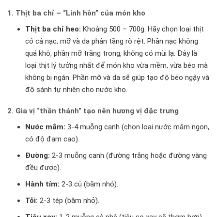
1. Thịt ba chỉ – “Linh hồn” của món kho
Thịt ba chỉ heo:
Khoảng 500 – 700g. Hãy chọn loại thịt
có cả nạc, mỡ và da phân tầng rõ rệt. Phần nạc không
quá khô, phần mỡ trắng trong, không có mùi lạ. Đây là
loại thịt lý tưởng nhất để món kho vừa mềm, vừa béo mà
không bị ngán. Phần mỡ và da sẽ giúp tạo độ béo ngậy và
độ sánh tự nhiên cho nước kho.
2. Gia vị “thần thánh” tạo nên hương vị đặc trưng
Nước mắm:
3-4 muỗng canh (chọn loại nước mắm ngon,
có độ đạm cao).
Đường:
2-3 muỗng canh (đường trắng hoặc đường vàng
đều được).
Hành tím:
2-3 củ (băm nhỏ).
Tỏi:
2-3 tép (băm nhỏ).
Tiêu xay:
1-2 muỗng cà phê (tiêu sọ xay sẽ thơm hơn).