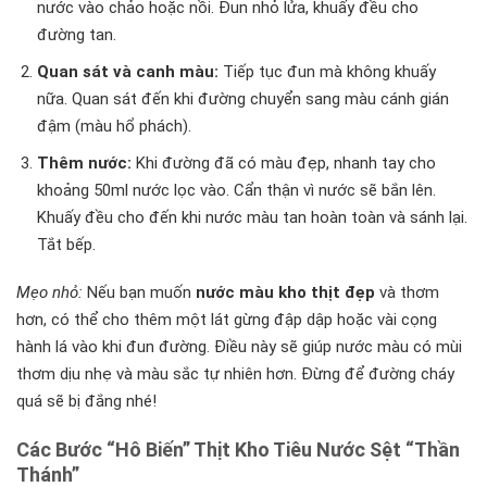
nước vào chảo hoặc nồi. Đun nhỏ lửa, khuấy đều cho
đường tan.
Quan sát và canh màu:
Tiếp tục đun mà không khuấy
nữa. Quan sát đến khi đường chuyển sang màu cánh gián
đậm (màu hổ phách).
Thêm nước:
Khi đường đã có màu đẹp, nhanh tay cho
khoảng 50ml nước lọc vào. Cẩn thận vì nước sẽ bắn lên.
Khuấy đều cho đến khi nước màu tan hoàn toàn và sánh lại.
Tắt bếp.
Mẹo nhỏ:
Nếu bạn muốn
nước màu kho thịt đẹp
và thơm
hơn, có thể cho thêm một lát gừng đập dập hoặc vài cọng
hành lá vào khi đun đường. Điều này sẽ giúp nước màu có mùi
thơm dịu nhẹ và màu sắc tự nhiên hơn. Đừng để đường cháy
quá sẽ bị đắng nhé!
Các Bước “Hô Biến” Thịt Kho Tiêu Nước Sệt “Thần
Thánh”