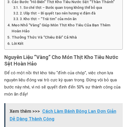
Các Bước “Hô Biến” Thịt Kho Tiêu Nước Sệt “Thần Thánh”
1. Sơ chế thịt – Bước quan trọng không thể bỏ qua
2. Ướp thịt – Bí quyết tạo nên hương vị đậm đà
3. Kho thịt – “Trái tim” của món ăn
Mẹo Nhỏ “Vàng” Giúp Món Thịt Kho Tiêu Của Bạn Thêm
Hoàn Hảo
Thưởng Thức Và “Chiêu Đãi” Cả Nhà
Lời Kết
Nguyên Liệu “Vàng” Cho Món Thịt Kho Tiêu Nước
Sệt Hoàn Hảo
Để có một nồi thịt kho tiêu “đỉnh của chóp”, việc chọn lựa
nguyên liệu đóng vai trò cực kỳ quan trọng. Đừng vội bỏ qua
bước này nhé, vì nó sẽ quyết định đến 50% sự thành công của
món ăn đấy!
Xem thêm >>>
Cách Làm Bánh Bông Lan Đơn Giản
Dễ Dàng Thành Công