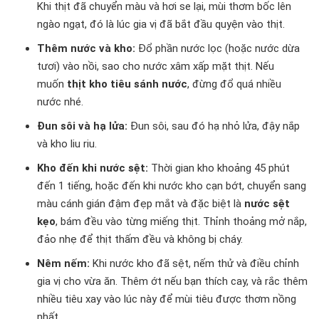
Khi thịt đã chuyển màu và hơi se lại, mùi thơm bốc lên
ngào ngạt, đó là lúc gia vị đã bắt đầu quyện vào thịt.
Thêm nước và kho:
Đổ phần nước lọc (hoặc nước dừa
tươi) vào nồi, sao cho nước xâm xấp mặt thịt. Nếu
muốn
thịt kho tiêu sánh nước
, đừng đổ quá nhiều
nước nhé.
Đun sôi và hạ lửa:
Đun sôi, sau đó hạ nhỏ lửa, đậy nắp
và kho liu riu.
Kho đến khi nước sệt:
Thời gian kho khoảng 45 phút
đến 1 tiếng, hoặc đến khi nước kho cạn bớt, chuyển sang
màu cánh gián đậm đẹp mắt và đặc biệt là
nước sệt
kẹo
, bám đều vào từng miếng thịt. Thỉnh thoảng mở nắp,
đảo nhẹ để thịt thấm đều và không bị cháy.
Nêm nếm:
Khi nước kho đã sệt, nếm thử và điều chỉnh
gia vị cho vừa ăn. Thêm ớt nếu bạn thích cay, và rắc thêm
nhiều tiêu xay vào lúc này để mùi tiêu được thơm nồng
nhất.