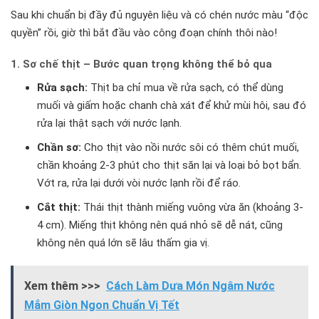
Sau khi chuẩn bị đầy đủ nguyên liệu và có chén nước màu “độc
quyền” rồi, giờ thì bắt đầu vào công đoạn chính thôi nào!
1. Sơ chế thịt – Bước quan trọng không thể bỏ qua
Rửa sạch:
Thịt ba chỉ mua về rửa sạch, có thể dùng
muối và giấm hoặc chanh chà xát để khử mùi hôi, sau đó
rửa lại thật sạch với nước lạnh.
Chần sơ:
Cho thịt vào nồi nước sôi có thêm chút muối,
chần khoảng 2-3 phút cho thịt săn lại và loại bỏ bọt bẩn.
Vớt ra, rửa lại dưới vòi nước lạnh rồi để ráo.
Cắt thịt:
Thái thịt thành miếng vuông vừa ăn (khoảng 3-
4 cm). Miếng thịt không nên quá nhỏ sẽ dễ nát, cũng
không nên quá lớn sẽ lâu thấm gia vị.
Xem thêm >>>
Cách Làm Dưa Món Ngâm Nước
Mắm Giòn Ngon Chuẩn Vị Tết