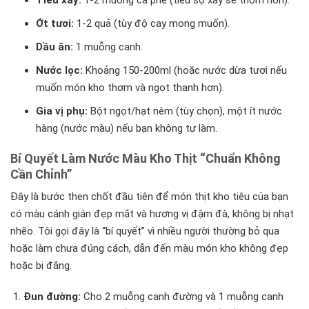
Ớt tươi:
1-2 quả (tùy độ cay mong muốn).
Dầu ăn:
1 muỗng canh.
Nước lọc:
Khoảng 150-200ml (hoặc nước dừa tươi nếu
muốn món kho thơm và ngọt thanh hơn).
Gia vị phụ:
Bột ngọt/hạt nêm (tùy chọn), một ít nước
hàng (nước màu) nếu bạn không tự làm.
Bí Quyết Làm Nước Màu Kho Thịt “Chuẩn Không
Cần Chỉnh”
Đây là bước then chốt đầu tiên để món thịt kho tiêu của bạn
có màu cánh gián đẹp mắt và hương vị đậm đà, không bị nhạt
nhẽo. Tôi gọi đây là “bí quyết” vì nhiều người thường bỏ qua
hoặc làm chưa đúng cách, dẫn đến màu món kho không đẹp
hoặc bị đắng.
Đun đường:
Cho 2 muỗng canh đường và 1 muỗng canh