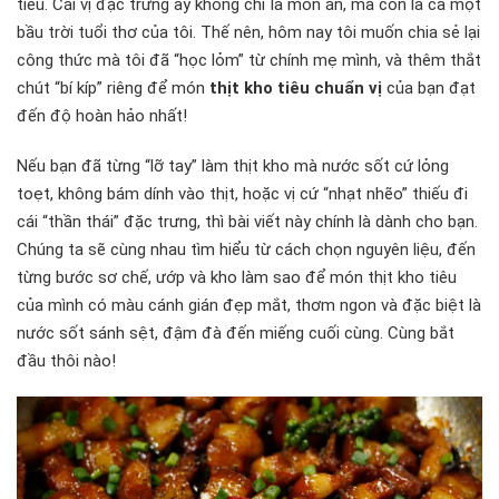
tiêu. Cái vị đặc trưng ấy không chỉ là món ăn, mà còn là cả một
bầu trời tuổi thơ của tôi. Thế nên, hôm nay tôi muốn chia sẻ lại
công thức mà tôi đã “học lỏm” từ chính mẹ mình, và thêm thắt
chút “bí kíp” riêng để món
thịt kho tiêu chuẩn vị
của bạn đạt
đến độ hoàn hảo nhất!
Nếu bạn đã từng “lỡ tay” làm thịt kho mà nước sốt cứ lỏng
toẹt, không bám dính vào thịt, hoặc vị cứ “nhạt nhẽo” thiếu đi
cái “thần thái” đặc trưng, thì bài viết này chính là dành cho bạn.
Chúng ta sẽ cùng nhau tìm hiểu từ cách chọn nguyên liệu, đến
từng bước sơ chế, ướp và kho làm sao để món thịt kho tiêu
của mình có màu cánh gián đẹp mắt, thơm ngon và đặc biệt là
nước sốt sánh sệt, đậm đà đến miếng cuối cùng. Cùng bắt
đầu thôi nào!