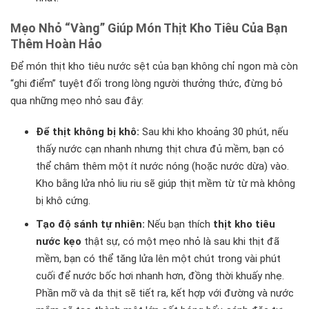
Mẹo Nhỏ “Vàng” Giúp Món Thịt Kho Tiêu Của Bạn
Thêm Hoàn Hảo
Để món thịt kho tiêu nước sệt của bạn không chỉ ngon mà còn
“ghi điểm” tuyệt đối trong lòng người thưởng thức, đừng bỏ
qua những mẹo nhỏ sau đây:
Để thịt không bị khô:
Sau khi kho khoảng 30 phút, nếu
thấy nước cạn nhanh nhưng thịt chưa đủ mềm, bạn có
thể châm thêm một ít nước nóng (hoặc nước dừa) vào.
Kho bằng lửa nhỏ liu riu sẽ giúp thịt mềm từ từ mà không
bị khô cứng.
Tạo độ sánh tự nhiên:
Nếu bạn thích
thịt kho tiêu
nước kẹo
thật sự, có một mẹo nhỏ là sau khi thịt đã
mềm, bạn có thể tăng lửa lên một chút trong vài phút
cuối để nước bốc hơi nhanh hơn, đồng thời khuấy nhẹ.
Phần mỡ và da thịt sẽ tiết ra, kết hợp với đường và nước