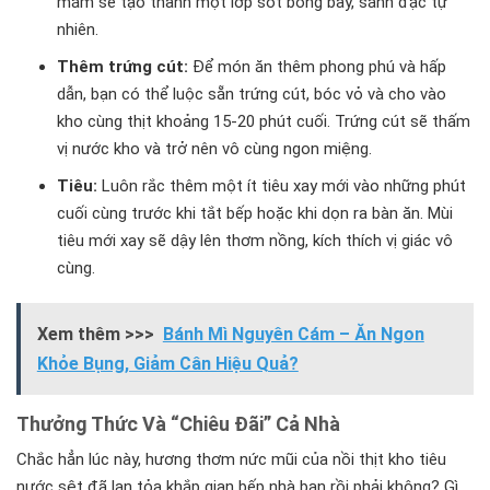
mắm sẽ tạo thành một lớp sốt bóng bẩy, sánh đặc tự
nhiên.
Thêm trứng cút:
Để món ăn thêm phong phú và hấp
dẫn, bạn có thể luộc sẵn trứng cút, bóc vỏ và cho vào
kho cùng thịt khoảng 15-20 phút cuối. Trứng cút sẽ thấm
vị nước kho và trở nên vô cùng ngon miệng.
Tiêu:
Luôn rắc thêm một ít tiêu xay mới vào những phút
cuối cùng trước khi tắt bếp hoặc khi dọn ra bàn ăn. Mùi
tiêu mới xay sẽ dậy lên thơm nồng, kích thích vị giác vô
cùng.
Xem thêm >>>
Bánh Mì Nguyên Cám – Ăn Ngon
Khỏe Bụng, Giảm Cân Hiệu Quả?
Thưởng Thức Và “Chiêu Đãi” Cả Nhà
Chắc hẳn lúc này, hương thơm nức mũi của nồi thịt kho tiêu
nước sệt đã lan tỏa khắp gian bếp nhà bạn rồi phải không? Gì