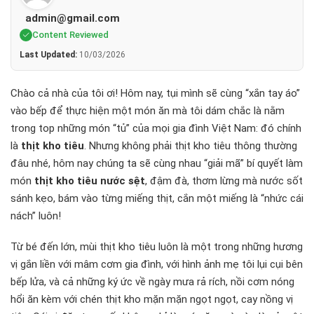
admin@gmail.com
Content Reviewed
Last Updated:
10/03/2026
Chào cả nhà của tôi ơi! Hôm nay, tụi mình sẽ cùng “xắn tay áo”
vào bếp để thực hiện một món ăn mà tôi dám chắc là nằm
trong top những món “tủ” của mọi gia đình Việt Nam: đó chính
là
thịt kho tiêu
. Nhưng không phải thịt kho tiêu thông thường
đâu nhé, hôm nay chúng ta sẽ cùng nhau “giải mã” bí quyết làm
món
thịt kho tiêu nước sệt
, đậm đà, thơm lừng mà nước sốt
sánh kẹo, bám vào từng miếng thịt, cắn một miếng là “nhức cái
nách” luôn!
Từ bé đến lớn, mùi thịt kho tiêu luôn là một trong những hương
vị gắn liền với mâm cơm gia đình, với hình ảnh mẹ tôi lụi cụi bên
bếp lửa, và cả những ký ức về ngày mưa rả rích, nồi cơm nóng
hổi ăn kèm với chén thịt kho mặn mặn ngọt ngọt, cay nồng vị