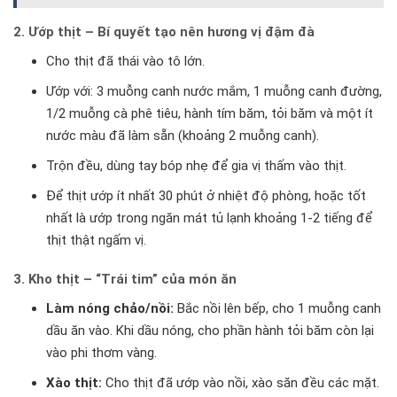
2. Ướp thịt – Bí quyết tạo nên hương vị đậm đà
Cho thịt đã thái vào tô lớn.
Ướp với: 3 muỗng canh nước mắm, 1 muỗng canh đường,
1/2 muỗng cà phê tiêu, hành tím băm, tỏi băm và một ít
nước màu đã làm sẵn (khoảng 2 muỗng canh).
Trộn đều, dùng tay bóp nhẹ để gia vị thấm vào thịt.
Để thịt ướp ít nhất 30 phút ở nhiệt độ phòng, hoặc tốt
nhất là ướp trong ngăn mát tủ lạnh khoảng 1-2 tiếng để
thịt thật ngấm vị.
3. Kho thịt – “Trái tim” của món ăn
Làm nóng chảo/nồi:
Bắc nồi lên bếp, cho 1 muỗng canh
dầu ăn vào. Khi dầu nóng, cho phần hành tỏi băm còn lại
vào phi thơm vàng.
Xào thịt:
Cho thịt đã ướp vào nồi, xào săn đều các mặt.