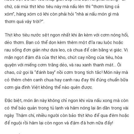
chứ, cái mùi thịt kho tiêu này mà nấu lên thì “thơm lừng cả
xóm”, hàng xóm có khi còn phải hỏi “nhà ai nấu món gì mà
thơm quá vậy trời?”.
Thịt kho tiêu nước sệt ngon nhất khi ăn kèm với cơm nóng hổi,
dẻo thơm. Bạn có thể dọn kèm thêm một đĩa rau luộc hoặc
rau sống đơn giản như dưa leo, cà chua để cân bằng vị giác. Vị
mặn ngọt đậm đà của thịt kho, chút cay nồng của tiêu, hòa
quyện với miếng cơm trắng dẻo, và rau xanh thanh mát… Ôi
chao, cứ gọi là “đánh bay” nồi cơm trong tích tắc! Món này mà
có thêm chén canh chua hay canh rau đay thì đúng chuẩn bữa
cơm gia đình Việt không thể nào quên được.
Đặc biệt, món ăn này không chỉ ngon khi vừa nấu xong mà còn
có thể bảo quản trong tủ lạnh và hâm nóng lại ăn dần trong vài
ngày. Thậm chí, nhiều người còn bảo thịt kho để qua đêm hoặc
để nguội rồi hâm lại còn ngon và đậm đà hơn nữa đấy!