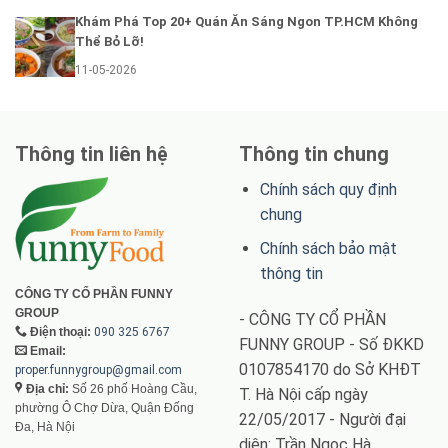
Khám Phá Top 20+ Quán Ăn Sáng Ngon TP.HCM Không
Thể Bỏ Lỡ!
11-05-2026
Thông tin liên hệ
Thông tin chung
Chính sách quy định
chung
Chính sách bảo mật
thông tin
CÔNG TY CỔ PHẦN FUNNY
GROUP
- CÔNG TY CỔ PHẦN
Điện thoại:
090 325 6767
FUNNY GROUP - Số ĐKKD
Email:
0107854170 do Sở KHĐT
proper.funnygroup@gmail.com
Địa chỉ:
Số 26 phố Hoàng Cầu,
T. Hà Nội cấp ngày
phường Ô Chợ Dừa, Quận Đống
22/05/2017 - Người đại
Đa, Hà Nội
diện: Trần Ngọc Hà