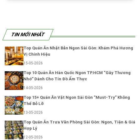
TIN MỚI NHẤT
Top Quán Ăn Nhật Bản Ngon Sài Gòn: Khám Phá Hương
Vị Chính Hiệu
15-05-2026
Top 10 Quán Ăn Hàn Quốc Ngon TP.HCM “Gây Thương
Nhớ” Dành Cho Tín Đồ Ẩm Thực
14-05-2026
Top 15+ Quán Ăn Vặt Ngon Sài Gòn “Must-Try” Không
Thể Bỏ Lỡ
13-05-2026
Top Quán Ăn Trưa Văn Phòng Sài Gòn: Ngon, Tiện & Giá
Hợp Lý
12-05-2026